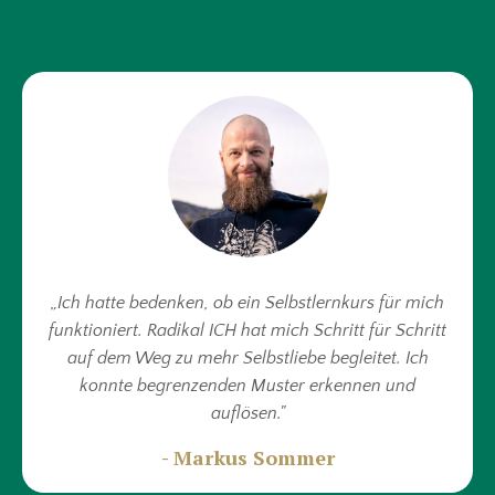
„Ich hatte bedenken, ob ein Selbstlernkurs für mich
funktioniert. Radikal ICH hat mich Schritt für Schritt
auf dem Weg zu mehr Selbstliebe begleitet. Ich
konnte begrenzenden Muster erkennen und
auflösen."
- Markus Sommer