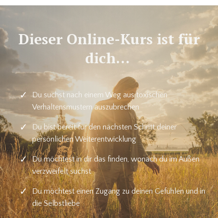
Dieser Online-Kurs ist für
dich...
Du suchst nach einem Weg aus toxischen
Verhaltensmustern auszubrechen
Du bist bereit für den nächsten Schritt deiner
persönlichen Weiterentwicklung
Du möchtest in dir das finden, wonach du im Außen
verzweifelt suchst
Du möchtest einen Zugang zu deinen Gefühlen und in
die Selbstliebe