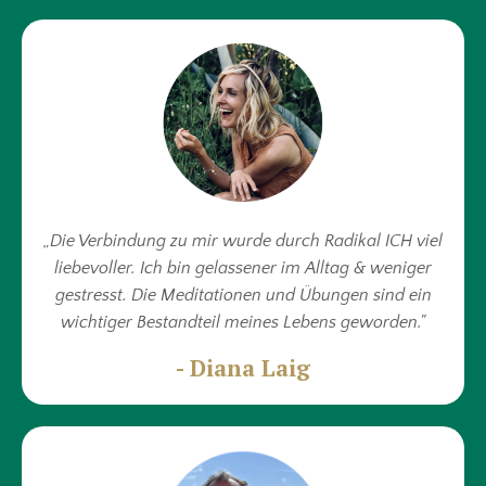
„Die Verbindung zu mir wurde durch Radikal ICH viel
liebevoller. Ich bin gelassener im Alltag & weniger
gestresst. Die Meditationen und Übungen sind ein
wichtiger Bestandteil meines Lebens geworden."
- Diana Laig