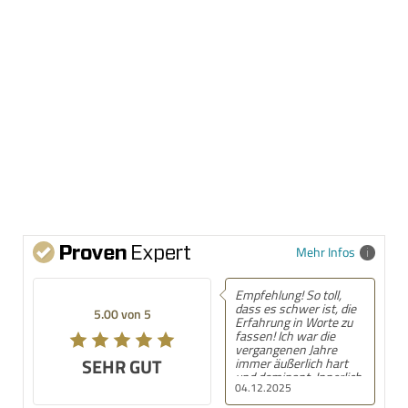
Mehr Infos
Empfehlung! So toll,
dass es schwer ist, die
5.00 von 5
Erfahrung in Worte zu
fassen! Ich war die
vergangenen Jahre
SEHR GUT
immer äußerlich hart
und dominant. Innerlich
04.12.2025
habe ich Mauern
aufgebaut, die kaum