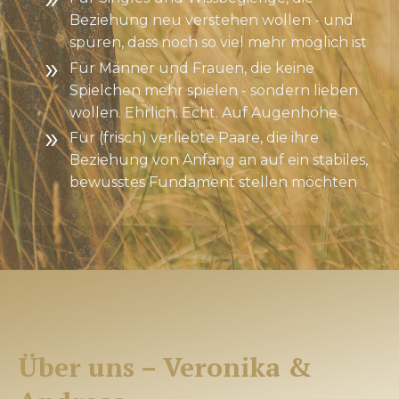
Beziehung neu verstehen wollen - und
spüren, dass noch so viel mehr möglich ist
Für Männer und Frauen, die keine
Spielchen mehr spielen - sondern lieben
wollen. Ehrlich. Echt. Auf Augenhöhe
Für (frisch) verliebte Paare, die ihre
Beziehung von Anfang an auf ein stabiles,
bewusstes Fundament stellen möchten
Über uns – Veronika &