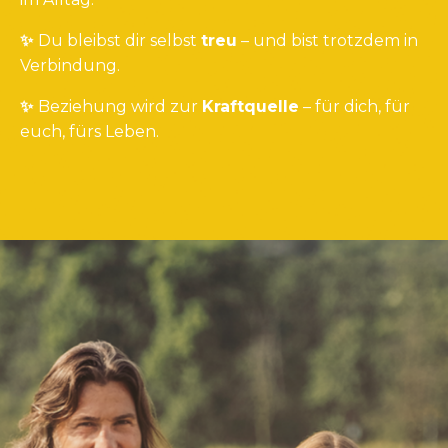
✨
Du bleibst dir selbst
treu
– und bist trotzdem in
Verbindung.
✨
Beziehung wird zur
Kraftquelle
– für dich, für
euch, fürs Leben.