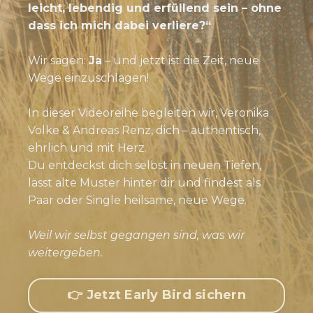
leicht, lebendig und erfüllend sein – ohne
dass ich mich dabei verliere?“
Wir sagen:
Ja
– und jetzt ist die Zeit, neue
Wege einzuschlagen!
In dieser Videoreihe begleiten wir, Veronika
Volke & Andreas Renz, dich – authentisch,
ehrlich und mit Herz.
Du entdeckst dich selbst in neuen Tiefen,
lässt alte Muster hinter dir und findest als
Paar oder Single heilsame, neue Wege.
Weil wir selbst gegangen sind, was wir
weitergeben.
👉 Jetzt Early Bird sichern