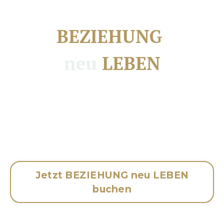
BEZIEHUNG
neu
LEBEN
Für Paare und Singles, die endlich echte Nähe,
Klarheit und Verbundenheit leben wollen – mit
einem Wissen, das Beziehung auf ein völlig neues
Fundament stellt.
Jetzt BEZIEHUNG neu LEBEN
buchen