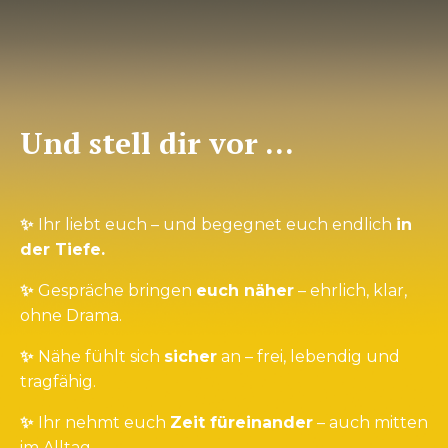
Und stell dir vor …
✨
Ihr liebt euch – und begegnet euch endlich
in
der Tiefe.
✨
Gespräche bringen
euch näher
– ehrlich, klar,
ohne Drama.
✨
Nähe fühlt sich
sicher
an – frei, lebendig und
tragfähig.
✨
Ihr nehmt euch
Zeit füreinander
– auch mitten
im Alltag.