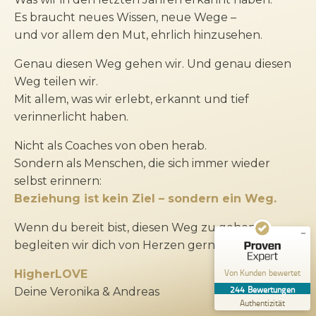
Es braucht neues Wissen, neue Wege –
und vor allem den Mut, ehrlich hinzusehen.
Genau diesen Weg gehen wir. Und genau diesen
Weg teilen wir.
Mit allem, was wir erlebt, erkannt und tief
Kundenbewertungen und Erfahrungen zu
verinnerlicht haben.
Andreas Renz und Veronika Volke
Nicht als Coaches von oben herab.
SEHR GUT
%
100
Sondern als Menschen, die sich immer wieder
Empfehlungen auf
selbst erinnern:
ProvenExpert.com
5,00
/
4,67
Beziehung ist kein Ziel – sondern ein Weg.
50
194
Wenn du bereit bist, diesen Weg zu gehen,
Bewertungen auf
3
Bewertungen von
begleiten wir dich von Herzen gern ein Stück.
ProvenExpert.com
anderen Quellen
Von Kunden bewertet
HigherLOVE
Blick aufs ProvenExpert-Profil werfen
244
Bewertungen
Deine Veronika & Andreas
04.06.2026
Authentizität